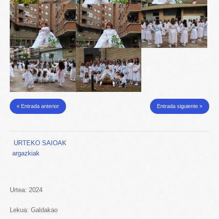
« Entrada anterior
Entrada siguiente »
URTEKO SAIOAK
argazkiak
Urtea: 2024
Lekua: Galdakao