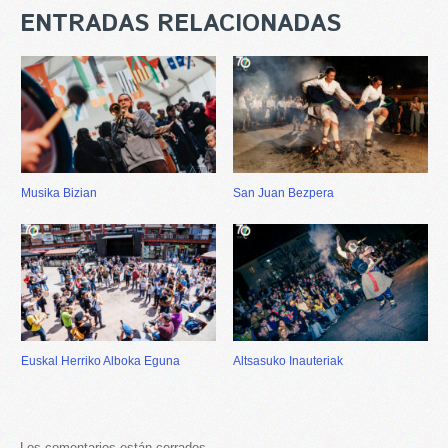
ENTRADAS RELACIONADAS
Musika Bizian
San Juan Bezpera
Euskal Herriko Alboka Eguna
Altsasuko Inauteriak
Los comentarios están cerrados.