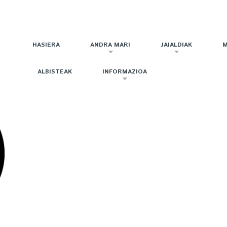
HASIERA
ANDRA MARI
JAIALDIAK
M
ALBISTEAK
INFORMAZIOA