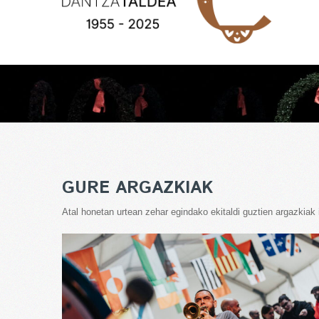
GURE ARGAZKIAK
Atal honetan urtean zehar egindako ekitaldi guztien argazkiak 