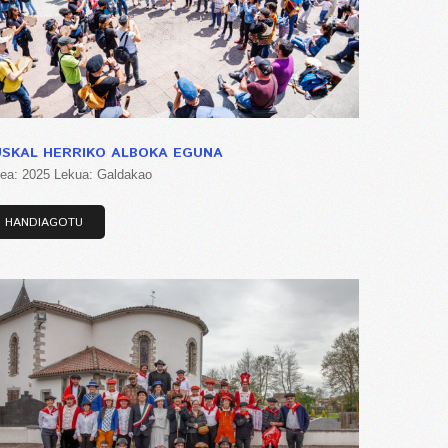
USKAL HERRIKO ALBOKA EGUNA
tea: 2025 Lekua: Galdakao
HANDIAGOTU