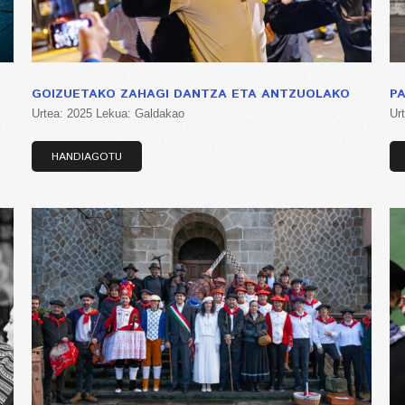
GOIZUETAKO ZAHAGI DANTZA ETA ANTZUOLAKO
P
Urtea: 2025 Lekua: Galdakao
Ur
HANDIAGOTU