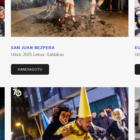
SAN JUAN BEZPERA
E
Urtea: 2025 Lekua: Galdakao
Ur
HANDIAGOTU