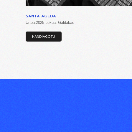
SANTA AGEDA
Urtea:2025 Lekua: Galdakao
HANDIAGOTU