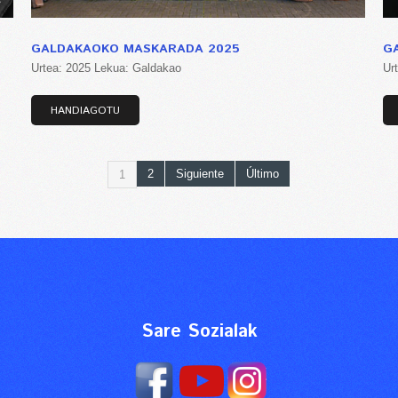
GALDAKAOKO MASKARADA 2025
G
Urtea: 2025 Lekua: Galdakao
Ur
HANDIAGOTU
2
Siguiente
Último
1
Sare Sozialak