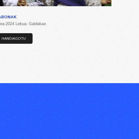
ABONAK
tea:2024 Lekua: Galdakao
HANDIAGOTU