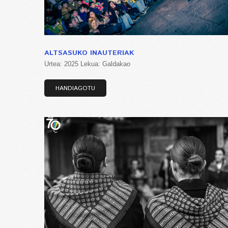
ALTSASUKO INAUTERIAK
Urtea: 2025 Lekua: Galdakao
HANDIAGOTU