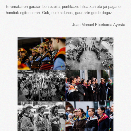
Erromatarren garaian be zezeila, purifikazio hilea zan eta jai pagano
handiak egiten ziran. Guk, euskaldunok, gaur arte gorde doguz.
Juan Manuel Etxebarria Ayesta