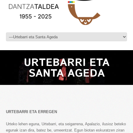
URTEBARRI ETA
SANTA AGEDA
URTEBARRI ETA ERREGEN
Urteko lehen eguna, Urtebarri, eta seigarrena, Apalazio, ilusioz beteko
egunak izan dira, batez be, umeentzat. Egun biotan eskuratzen ziran