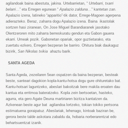
agilandoak baina abestuta, jakina. Urtebarrietan, “
Urtebarri, txarri
belarri
…” eta Erregen egunean “
Apalazio zalduna
…” kantetan zan.
Apalazio izena, latineko “apparitio”-tik dator, Errege-Magoen agerpena
adierazteko. Beraz, zaharra dogu Apalazio izena. Baina ikastolak
sortzen hasi ziranean, On Jose Miguel Barandiaranek jasotako
Olentzeroren mito zaharra berreskuratu gendun eta Gabon gauera
ekarri. Umeak pozik. Gabonetan opariak, opor guztietarako, eta
zuertatu ezkero, Erregen bezperan be barriro. Ohitura biak daukaguz
bizirik,
San Nikolas txikia
ahaztu barik.
SANTA AGEDA
Santa Ageda, zezeilaren 5ean ospatzen da baina bezperan, besteak
beste, santeari dagokion kopla-kantu-hotsa dogu gure ohituretako bat.
Kantu-hotsari laguntzeko, abeslari bakoitzak bere makila eroaten dau
kantua eta erritmoa bateratzeko. Kopla zein bertsoetan, hasteko,
agurra, eta gero Agate Deuna martiriaren bizitza kantatzen da.
Azkenean beste agur bat agilandoa lortzeko, tokian tokiko pertsona
estimatuena goraipatuz. Abeslariak, lehenago, kintoak baziran be,
gerora beste talde askotara zabaldu da, hobaria norberarentzat edo
behartsuentzat izanik.