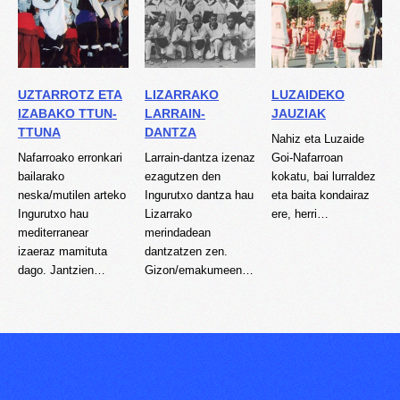
UZTARROTZ ETA
LIZARRAKO
LUZAIDEKO
IZABAKO TTUN-
LARRAIN-
JAUZIAK
TTUNA
DANTZA
Nahiz eta Luzaide
Nafarroako erronkari
Larrain-dantza izenaz
Goi-Nafarroan
bailarako
ezagutzen den
kokatu, bai lurraldez
neska/mutilen arteko
Ingurutxo dantza hau
eta baita kondairaz
Ingurutxo hau
Lizarrako
ere, herri…
mediterranear
merindadean
izaeraz mamituta
dantzatzen zen.
dago. Jantzien…
Gizon/emakumeen…