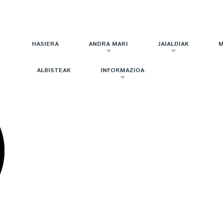
HASIERA
ANDRA MARI
JAIALDIAK
M
ALBISTEAK
INFORMAZIOA