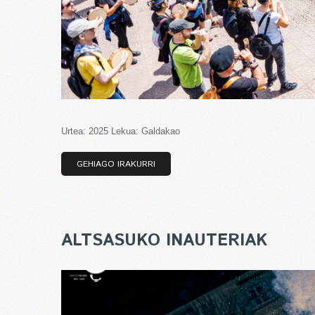
Urtea: 2025 Lekua: Galdakao
GEHIAGO IRAKURRI
ALTSASUKO INAUTERIAK