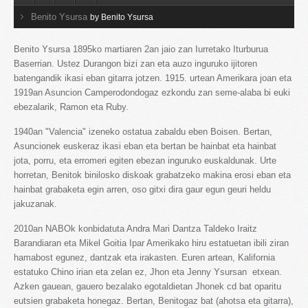
Benito Ysursa
by Benito Ysursa
Benito Ysursa 1895ko martiaren 2an jaio zan Iurretako Iturburua
Baserrian. Ustez Durangon bizi zan eta auzo inguruko ijitoren
batengandik ikasi eban gitarra jotzen. 1915. urtean Amerikara joan eta
1919an Asuncion Camperodondogaz ezkondu zan seme-alaba bi euki
ebezalarik, Ramon eta Ruby.
1940an "Valencia" izeneko ostatua zabaldu eben Boisen. Bertan,
Asuncionek euskeraz ikasi eban eta bertan be hainbat eta hainbat
jota, porru, eta erromeri egiten ebezan inguruko euskaldunak. Urte
horretan, Benitok binilosko diskoak grabatzeko makina erosi eban eta
hainbat grabaketa egin arren, oso gitxi dira gaur egun geuri heldu
jakuzanak.
2010an NABOk konbidatuta Andra Mari Dantza Taldeko Iraitz
Barandiaran eta Mikel Goitia Ipar Amerikako hiru estatuetan ibili ziran
hamabost egunez, dantzak eta irakasten. Euren artean, Kalifornia
estatuko Chino irian eta zelan ez, Jhon eta Jenny Ysursan etxean.
Azken gauean, gauero bezalako egotaldietan Jhonek cd bat oparitu
eutsien grabaketa honegaz. Bertan, Benitogaz bat (ahotsa eta gitarra),