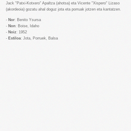
Jack "Patxi-Kotxero" Apaltza (ahotsa) eta Vicente "Xispero" Lizaso
(akordeoia) gozatu ahal doguz jota eta porruak jotzen eta kantatzen.
-
Nor
: Benito Ysursa
-
Non
: Boise, Idaho
-
Noiz
: 1952
-
Estiloa
: Jota, Porruek, Balsa