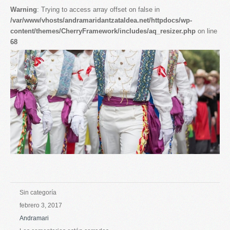
Warning
: Trying to access array offset on false in
/var/www/vhosts/andramaridantzataldea.net/httpdocs/wp-
content/themes/CherryFramework/includes/aq_resizer.php
on line
68
Sin categoría
febrero 3, 2017
Andramari