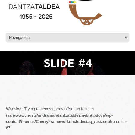
SLIDE #4
Warning
: Trying to access array offset on false in
/var/www/vhosts/andramaridantzataldea.net/httpdocs/wp-
content/themes/CherryFramework/includes/aq_resizer.php
on line
67