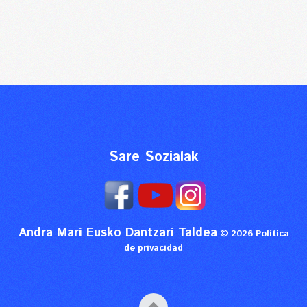
Sare Sozialak
Andra Mari Eusko Dantzari Taldea
© 2026
Política
de privacidad