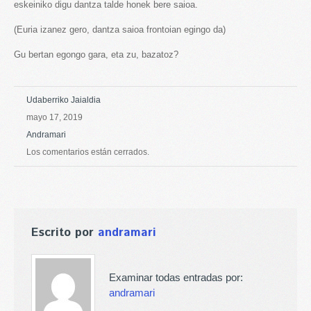
eskeiniko digu dantza talde honek bere saioa.
(Euria izanez gero, dantza saioa frontoian egingo da)
Gu bertan egongo gara, eta zu, bazatoz?
Udaberriko Jaialdia
mayo 17, 2019
Andramari
Los comentarios están cerrados.
Escrito por
andramari
Examinar todas entradas por:
andramari