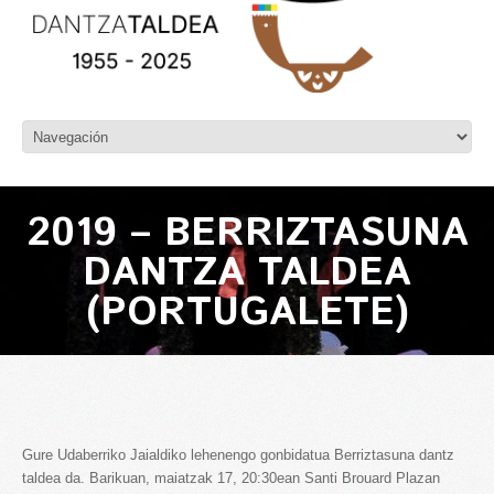
2019 – BERRIZTASUNA
DANTZA TALDEA
(PORTUGALETE)
Gure Udaberriko Jaialdiko lehenengo gonbidatua Berriztasuna dantz
taldea da. Barikuan, maiatzak 17, 20:30ean Santi Brouard Plazan