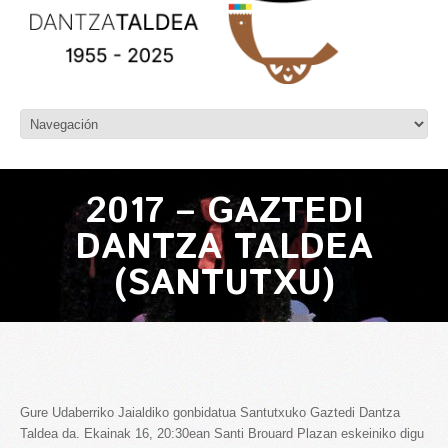
2017 – GAZTEDI
DANTZA TALDEA
(SANTUTXU)
Gure Udaberriko Jaialdiko gonbidatua Santutxuko Gaztedi Dantza
Taldea da. Ekainak 16, 20:30ean Santi Brouard Plazan eskeiniko digu