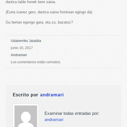
dantza talde honek bere saioa.
(Euria izanez gero, dantza saioa frontoian egingo da)
Gu bertan egongo gara, eta zu, bazatoz?
Udaberriko Jaialdia
junio 16, 2017
Andramari
Los comentarios están cerrados.
Escrito por
andramari
Examinar todas entradas por:
andramari