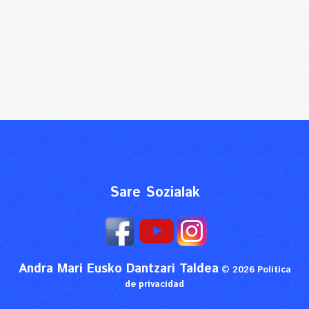
Sare Sozialak
Andra Mari Eusko Dantzari Taldea
© 2026
Política
de privacidad