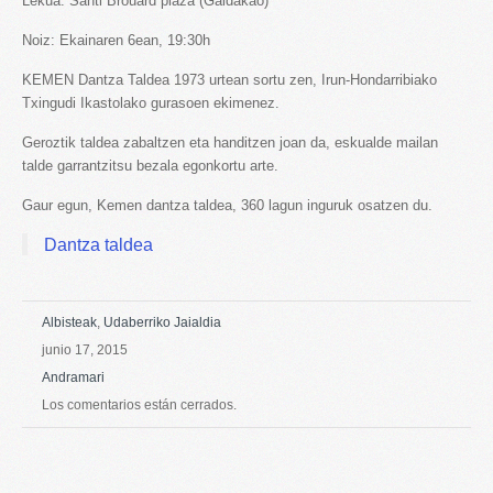
Lekua: Santi Brouard plaza (Galdakao)
Noiz: Ekainaren 6ean, 19:30h
KEMEN Dantza Taldea 1973 urtean sortu zen, Irun-Hondarribiako
Txingudi Ikastolako gurasoen ekimenez.
Geroztik taldea zabaltzen eta handitzen joan da, eskualde mailan
talde garrantzitsu bezala egonkortu arte.
Gaur egun, Kemen dantza taldea, 360 lagun inguruk osatzen du.
Dantza taldea
Albisteak
,
Udaberriko Jaialdia
junio 17, 2015
Andramari
Los comentarios están cerrados.