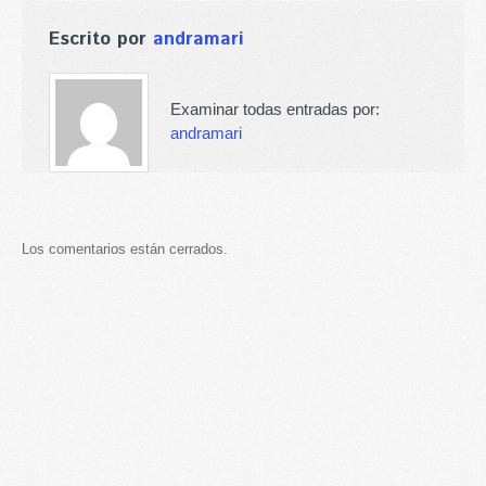
Escrito por
andramari
Examinar todas entradas por:
andramari
Los comentarios están cerrados.