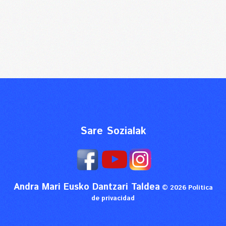
Sare Sozialak
Andra Mari Eusko Dantzari Taldea
© 2026
Política
de privacidad