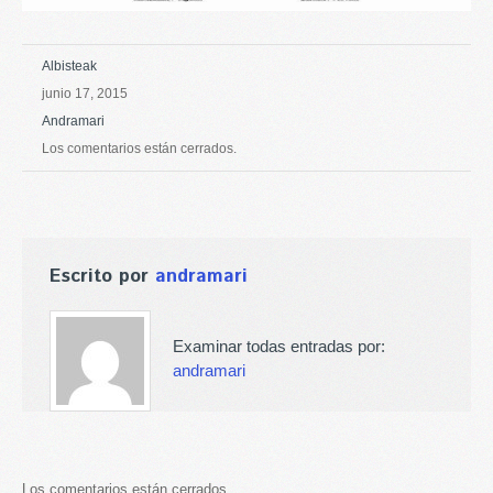
Albisteak
junio 17, 2015
Andramari
Los comentarios están cerrados.
Escrito por
andramari
Examinar todas entradas por:
andramari
Los comentarios están cerrados.