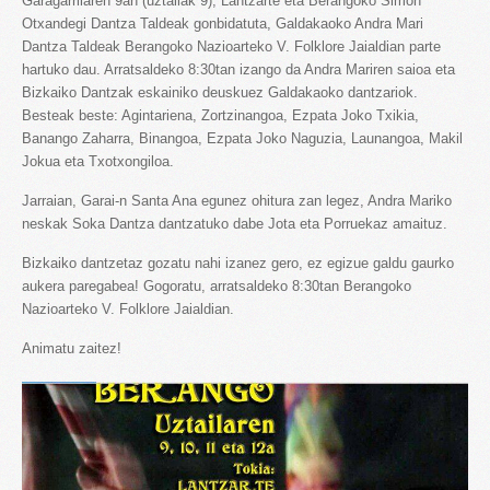
Garagarrilaren 9an (uztailak 9), Lantzarte eta Berangoko Simon
Otxandegi Dantza Taldeak gonbidatuta, Galdakaoko Andra Mari
Dantza Taldeak Berangoko Nazioarteko V. Folklore Jaialdian parte
hartuko dau. Arratsaldeko 8:30tan izango da Andra Mariren saioa eta
Bizkaiko Dantzak eskainiko deuskuez Galdakaoko dantzariok.
Besteak beste: Agintariena, Zortzinangoa, Ezpata Joko Txikia,
Banango Zaharra, Binangoa, Ezpata Joko Naguzia, Launangoa, Makil
Jokua eta Txotxongiloa.
Jarraian, Garai-n Santa Ana egunez ohitura zan legez, Andra Mariko
neskak Soka Dantza dantzatuko dabe Jota eta Porruekaz amaituz.
Bizkaiko dantzetaz gozatu nahi izanez gero, ez egizue galdu gaurko
aukera paregabea! Gogoratu, arratsaldeko 8:30tan Berangoko
Nazioarteko V. Folklore Jaialdian.
Animatu zaitez!